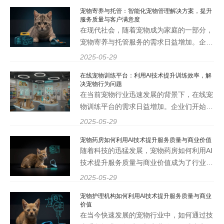
的不断进步，如何通过这些创新技术提升养
宠物寄养与托管：智能化宠物管理解决方案，提升
护效率与安全性，成为了众多企业亟待解决
服务质量与客户满意度
的问题。本文将深入
在现代社会，随着宠物成为家庭的一部分，
宠物寄养与托管服务的需求日益增加。企业
在提供这些服务时，面临着如何提升服务质
2025-05-29
量与客户满意度的挑战。为此，宠智灵推出
在线宠物训练平台：利用AI技术提升训练效率，解
的宠物AI大模型技术，为宠物寄养与托管行
决宠物行为问题
业提供了智能化管理解
在当前宠物行业迅速发展的背景下，在线宠
物训练平台的需求日益增加。企业们开始意
识到，利用AI技术提升训练效率、解决宠物
2025-05-29
行为问题，不仅是提升客户满意度的关键，
宠物药房如何利用AI技术提升服务质量与商业价值
更是提升公司竞争力的重要策略。作为行业
随着科技的迅猛发展，宠物药房如何利用AI
领先的企业，宠智灵致
技术提升服务质量与商业价值成为了行业内
关注的热点话题。作为一家专注于宠物AI技
2025-05-29
术的企业，宠智灵致力于通过其先进的宠物
宠物护理机构如何利用AI技术提升服务质量与商业
AI大模型，为宠物药房提供创新的解决方
价值
案，以提升服务质量和
在当今快速发展的宠物行业中，如何通过技