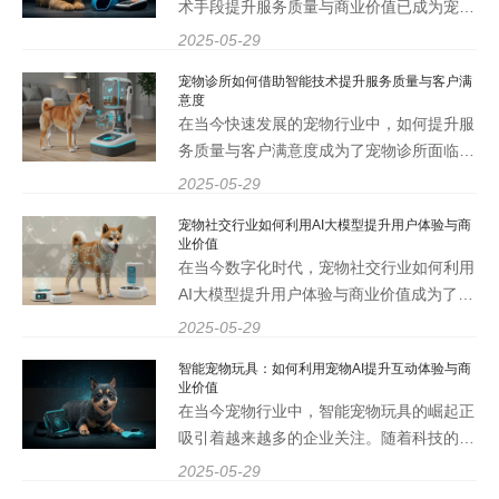
术手段提升服务质量与商业价值已成为宠物
护理机构面临的重要课题。随着人工智能
2025-05-29
（AI）技术的不断进步，特别是宠物AI大模
宠物诊所如何借助智能技术提升服务质量与客户满
型的应用，宠物护理机构能够更精准地满足
意度
客户需求，提高运营效率，进
在当今快速发展的宠物行业中，如何提升服
务质量与客户满意度成为了宠物诊所面临的
一个重要挑战。随着智能技术的不断进步，
2025-05-29
特别是宠物AI大模型的应用，宠物诊所能够
宠物社交行业如何利用AI大模型提升用户体验与商
通过科技手段来优化服务流程、提高工作效
业价值
率，从而增强客户体
在当今数字化时代，宠物社交行业如何利用
AI大模型提升用户体验与商业价值成为了一
个重要的话题。随着宠物市场的不断扩大，
2025-05-29
企业需要不断创新以满足用户需求。宠智灵
智能宠物玩具：如何利用宠物AI提升互动体验与商
作为领先的宠物AI大模型开发商，致力于通
业价值
过人工智能技术提
在当今宠物行业中，智能宠物玩具的崛起正
吸引着越来越多的企业关注。随着科技的不
断进步，宠物AI大模型的应用为智能宠物玩
2025-05-29
具的互动体验与商业价值提升提供了新的可