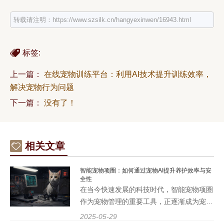
转载请注明：https://www.szsilk.cn/hangyexinwen/16943.html
标签:
上一篇：
在线宠物训练平台：利用AI技术提升训练效率，
解决宠物行为问题
下一篇：
没有了！
相关文章
智能宠物项圈：如何通过宠物AI提升养护效率与安
全性
在当今快速发展的科技时代，智能宠物项圈
作为宠物管理的重要工具，正逐渐成为宠物
行业的热点。尤其是随着宠物AI大模型技术
2025-05-29