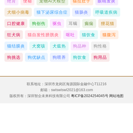
绝育
便秘
宠物ai大模型
猫拉肚子
眼睛发炎
犬细小病毒
猫下泌尿综合症
猫肠炎
呼吸道疾病
口腔健康
狗创伤
驱虫
耳螨
癫痫
狸花猫
狂犬病
猫自发性膀胱炎
呕吐
猫饮食
猫腹泻
猫结膜炎
犬窝咳
犬瘟热
狗品种
狗性格
狗挑选
狗优缺点
狗喂养
狗饮食
狗用品
联系地址：深圳市龙岗区海源国际金融中心T11216
邮箱：swlswlswl2021@163.com
版权所有：深圳智企未来科技有限公司
粤ICP备2024254045号
网站地图