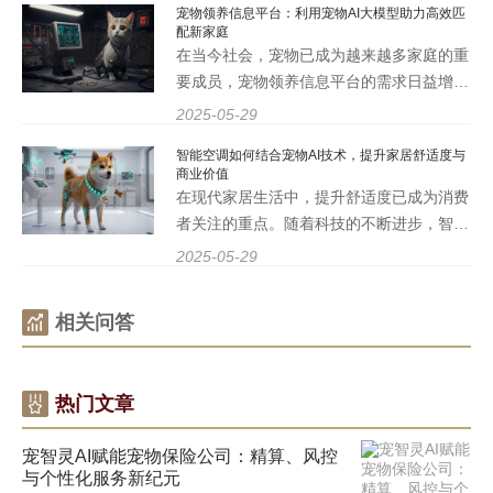
宠物领养信息平台：利用宠物AI大模型助力高效匹
能性。本文将深入探讨如何利用宠物AI技
配新家庭
术，推动企业在智能
在当今社会，宠物已成为越来越多家庭的重
要成员，宠物领养信息平台的需求日益增
长。为了满足这一需求，宠智灵推出了基于
2025-05-29
宠物AI大模型的技术，旨在高效匹配新家庭
智能空调如何结合宠物AI技术，提升家居舒适度与
与宠物，实现双赢局面。 一、宠物领养信
商业价值
息平台的现状与挑战 随着
在现代家居生活中，提升舒适度已成为消费
者关注的重点。随着科技的不断进步，智能
家居产品层出不穷，而智能空调作为家居环
2025-05-29
境调节的重要设备，正逐渐与宠物AI技术相
结合，为宠物家庭提供更加人性化的服务。
相关问答
本文将深入探讨智能空
热门文章
宠智灵AI赋能宠物保险公司：精算、风控
与个性化服务新纪元