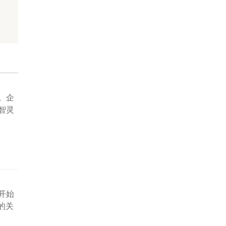
。企
智灵
开始
的关