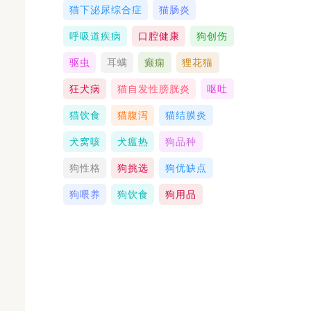
猫下泌尿综合症
猫肠炎
呼吸道疾病
口腔健康
狗创伤
驱虫
耳螨
癫痫
狸花猫
狂犬病
猫自发性膀胱炎
呕吐
猫饮食
猫腹泻
猫结膜炎
犬窝咳
犬瘟热
狗品种
狗性格
狗挑选
狗优缺点
狗喂养
狗饮食
狗用品