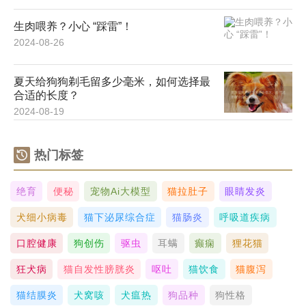
生肉喂养？小心 “踩雷”！
2024-08-26
夏天给狗狗剃毛留多少毫米，如何选择最
合适的长度？
2024-08-19
热门标签
绝育
便秘
宠物ai大模型
猫拉肚子
眼睛发炎
犬细小病毒
猫下泌尿综合症
猫肠炎
呼吸道疾病
口腔健康
狗创伤
驱虫
耳螨
癫痫
狸花猫
狂犬病
猫自发性膀胱炎
呕吐
猫饮食
猫腹泻
猫结膜炎
犬窝咳
犬瘟热
狗品种
狗性格