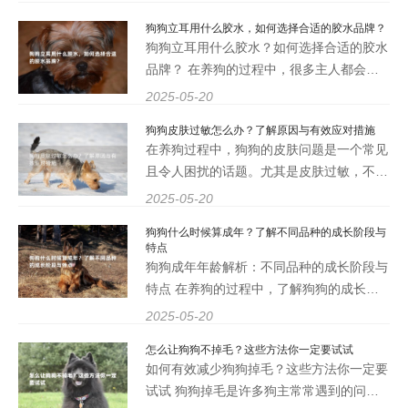
仅让狗狗看起来更加活泼，也引发了许多宠
狗狗立耳用什么胶水，如何选择合适的胶水品牌？
物主人的好奇。那么，狗狗飞耳到底是什么
狗狗立耳用什么胶水？如何选择合适的胶水
意思？它又有什么样的
品牌？ 在养狗的过程中，很多主人都会遇
到狗狗耳朵立不起来的问题。尤其是一些品
2025-05-20
种，如德国牧羊犬、哈士奇等，它们的耳朵
狗狗皮肤过敏怎么办？了解原因与有效应对措施
在幼犬时期可能会出现塌耳的现象。许多主
在养狗过程中，狗狗的皮肤问题是一个常见
人会考虑使用胶水来帮
且令人困扰的话题。尤其是皮肤过敏，不仅
影响狗狗的健康，也给主人带来了不少烦
2025-05-20
恼。那么，导致狗狗皮肤过敏的原因有哪
狗狗什么时候算成年？了解不同品种的成长阶段与
些？我们又该如何有效应对呢？本文将为您
特点
详细解析。 一、狗狗皮肤过
狗狗成年年龄解析：不同品种的成长阶段与
特点 在养狗的过程中，了解狗狗的成长阶
段是每位养犬人士必须掌握的知识。狗狗的
2025-05-20
成年时间不仅与其品种有关，还与其体型、
怎么让狗狗不掉毛？这些方法你一定要试试
健康状况等因素密切相关。本文将为您详细
如何有效减少狗狗掉毛？这些方法你一定要
解析狗狗的成年年
试试 狗狗掉毛是许多狗主常常遇到的问