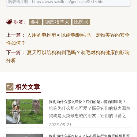
转载请注明：https://www.szsilk.cn/goubaike/2715.html
标签:
金毛
德国牧羊犬
比熊犬
上一篇：
人用的电推剪可以给狗剃毛吗，宠物美容的安全
性如何？
下一篇：
夏天可以给狗狗剃毛吗？剃毛对狗狗健康的影响
分析
相关文章
狗狗为什么那么可爱？它们的魅力源自哪里呢？
狗狗为什么那么可爱？探寻它们的魅力源泉
狗狗是人类最忠诚的朋友，它们的可爱之处
让无数宠物爱好者心醉神迷。无论是它们那
2025-05-21
双闪亮的眼睛，还是摇摆的尾巴，都会让人
狗狗为什么喜欢粘人？从心理与行为角度解析其原