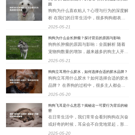
感受到一种无与伦比的温暖与快乐。那么，
因
狗狗的魅力究竟源自
狗狗为什么喜欢粘人？心理与行为的深度解
析 在我们的日常生活中，很多狗狗都表现
出喜欢粘人的行为。这种行为不仅让主人感
2025-05-21
到温暖，也引发了许多人的好奇：狗狗为什
狗狗为什么会长肿瘤？探讨背后的原因与影响
么如此依恋人类？本文将从心理与行为的多
狗狗长肿瘤的原因与影响：全面解析 随着
个角度深入解析狗狗粘
宠物狗数量的增加，越来越多的狗主人开始
关注狗狗的健康问题。其中，狗狗肿瘤的发
2025-05-21
生率逐年上升，成为了一个不容忽视的健康
狗狗立耳用什么胶水，如何选择合适的胶水品牌？
隐患。本文将探讨狗狗为什么会长肿瘤，以
狗狗立耳用什么胶水？如何选择合适的胶水
及背后的原因与影响。
品牌？ 在养狗的过程中，很多主人都会遇
到狗狗耳朵立不起来的问题。尤其是一些品
2025-05-20
种，如德国牧羊犬、哈士奇等，它们的耳朵
狗狗飞耳是什么意思？揭秘这一可爱行为背后的秘
在幼犬时期可能会出现塌耳的现象。许多主
密
人会考虑使用胶水来帮
在日常生活中，我们常常会看到狗狗在兴奋
或好奇的时候，耳朵会不自觉地竖起，形成
一种独特的“飞耳”状态。这种可爱的行为不
2025-05-20