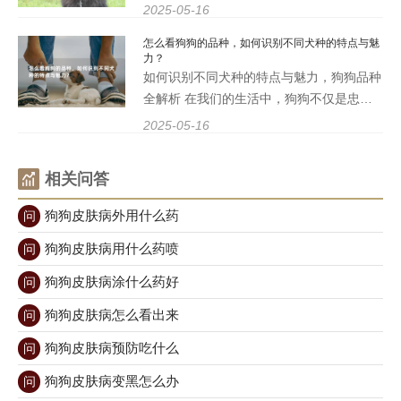
题，不仅影响家庭卫生，还可能影响狗狗的
2025-05-16
健康。为了帮助大家更好地管理狗狗的掉毛
怎么看狗狗的品种，如何识别不同犬种的特点与魅
问题，本文将介绍一些有效的方法，让你的
力？
狗狗在保持健康的减少掉
如何识别不同犬种的特点与魅力，狗狗品种
全解析 在我们的生活中，狗狗不仅是忠诚
的伴侣，更是家庭的一部分。随着犬种的多
2025-05-16
样化，越来越多的人开始关注如何识别不同
的犬种特点与魅力。本文将为您详细解析各
相关问答
大犬种的特征，以及如
狗狗皮肤病外用什么药
问
狗狗皮肤病用什么药喷
问
狗狗皮肤病涂什么药好
问
狗狗皮肤病怎么看出来
问
狗狗皮肤病预防吃什么
问
狗狗皮肤病变黑怎么办
问