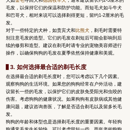
犬如
金毛
寻回犬和
德国牧羊犬
，通常建议留长约2-3厘米的
毛发，以保持它们的保温和防护功能。而短毛犬如斗牛犬
和巴哥犬，相对来说可以选择剃得更短，留约1-2厘米的毛
发。
对于一些特定的犬种，如贵宾犬和
比熊犬
，剃毛时需要特
别注意毛发的造型。它们的毛发在剃短后可能会影响到后
续的修剪和造型。建议在剃毛时请专业的宠物美容师进行
操作，以确保狗狗的毛发在夏季依然保持健康和美观。
3. 如何选择最合适的剃毛长度
在选择最合适的剃毛长度时，您可以考虑以下几个因素。
观察狗狗的生活环境。如果您的狗狗经常在户外活动，建
议留长一些的毛发，以保护它们的皮肤免受阳光和虫咬的
伤害。考虑狗狗的健康状况。如果狗狗有皮肤病或其他健
康问题，建议咨询兽医，了解是否适合剃毛以及留多长毛
发。
狗狗的年龄和体型也是选择剃毛长度的重要因素。年轻狗
狗通常毛发生长较快，可以考虑留短一些，而年老的狗狗