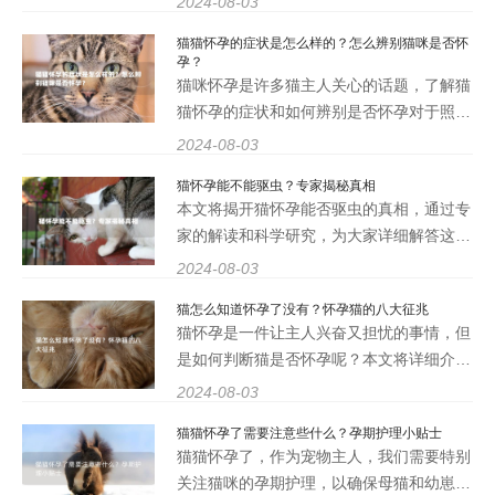
2024-08-03
受人们喜爱。而作为猫主人，了解猫的怀孕
猫猫怀孕的症状是怎么样的？怎么辨别猫咪是否怀
时间以及生命奇迹的诞生过程是非常重要
孕？
的。那么，猫的怀孕时间到
猫咪怀孕是许多猫主人关心的话题，了解猫
猫怀孕的症状和如何辨别是否怀孕对于照顾
猫咪和准备迎接新生小猫都至关重要。本文
2024-08-03
将详细介绍猫猫怀孕的症状和辨别方法，帮
猫怀孕能不能驱虫？专家揭秘真相
助猫主人更好地了解和照顾他们的爱宠。 2.
本文将揭开猫怀孕能否驱虫的真相，通过专
猫猫怀孕的症
家的解读和科学研究，为大家详细解答这一
问题。将分为四个部分，分别从猫咪怀孕的
2024-08-03
过程、驱虫对猫咪的影响、怀孕猫咪的驱虫
猫怎么知道怀孕了没有？怀孕猫的八大征兆
方法以及注意事项等方面展开讨论，希望可
猫怀孕是一件让主人兴奋又担忧的事情，但
以帮助更多关心猫咪
是如何判断猫是否怀孕呢？本文将详细介绍
猫怀孕的八大征兆，帮助主人们更好地了解
2024-08-03
猫咪的身体状况，为它们提供更好的照顾。
猫猫怀孕了需要注意些什么？孕期护理小贴士
一、乳头颜色变化 怀孕后，猫咪的乳头颜
猫猫怀孕了，作为宠物主人，我们需要特别
色会发生变化，通常会变
关注猫咪的孕期护理，以确保母猫和幼崽的