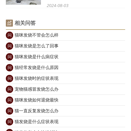
的生长和发育。在这个特殊的时期，主人需
2024-08-03
要给予猫咪特别的关注和照顾，包括合理的
饮食安排。了解猫咪的饮食需求，可以帮助
相关问答
主人更好地照顾怀孕
猫咪发烧不管会怎么样
问
猫咪发烧是怎么了回事
问
猫咪发烧是什么病症状
问
猫经常发烧是什么原因
问
猫咪发烧时的症状表现
问
宠物猫感冒发烧怎么办
问
猫咪发烧如何退烧最快
问
猫一直反复发烧怎么办
问
猫发烧是什么症状表现
问