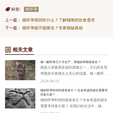
标签:
猫怀孕
上一篇：
猫怀孕期间吃什么？了解猫咪的饮食需求
下一篇：
猫怀孕能不能驱虫？专家揭秘真相
相关文章
猫一般怀孕几个月生产，母猫的孕期有多长？
猫是人类最受欢迎的宠物之一，它们的生育
周期是许多猫主人关心的话题。猫一般怀孕
几个月生产，母猫的孕期有多长？这是一个
2024-08-03
常见的问题，了解猫的生育周期对于照顾母
猫的怀孕时间到底有多久？,生命奇迹的诞生需要等
猫和幼猫至关重要。我们将深入探讨猫的怀
待多久呢？
孕和生产过程，帮助您
猫的怀孕时间到底有多久？生命奇迹的诞生
需要等待多久呢？ 在我们的生活中，猫是
非常常见的宠物之一，它们的可爱和温顺深