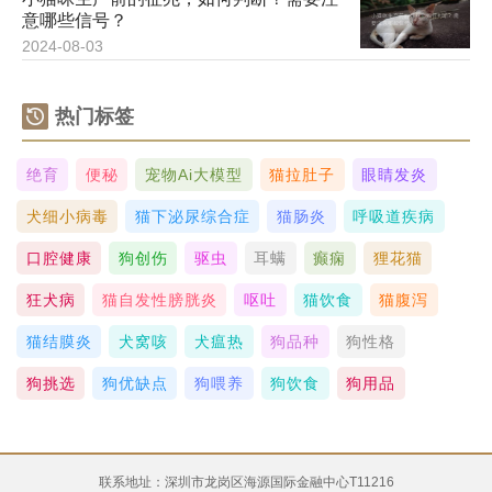
意哪些信号？
2024-08-03
热门标签
绝育
便秘
宠物ai大模型
猫拉肚子
眼睛发炎
犬细小病毒
猫下泌尿综合症
猫肠炎
呼吸道疾病
口腔健康
狗创伤
驱虫
耳螨
癫痫
狸花猫
狂犬病
猫自发性膀胱炎
呕吐
猫饮食
猫腹泻
猫结膜炎
犬窝咳
犬瘟热
狗品种
狗性格
狗挑选
狗优缺点
狗喂养
狗饮食
狗用品
联系地址：深圳市龙岗区海源国际金融中心T11216