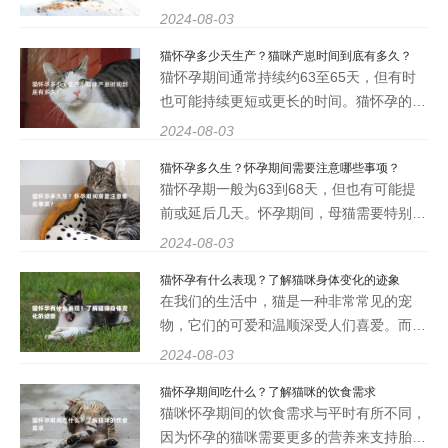
健康。孕期护理对于猫猫来说尤为重要，因
2024-08-03
为它们的身体在这段时间内会经历许多变
猫怀孕多少天生产？猫咪产崽时间到底有多久？
化。我们将探讨猫猫怀孕了需要注意些什
猫怀孕期间通常持续约63至65天，但有时
么？以及孕期护理小贴士，帮
也可能持续更短或更长的时间。猫怀孕的最
初几周，可能不会显示明显的体征，但随着
2024-08-03
怀孕的进展，一些明显的变化会逐渐显现出
猫怀孕多久生？怀孕期间需要注意哪些事项？
来。猫咪怀孕期间的体重会逐渐增加，腹部
猫怀孕期一般为63到68天，但也有可能提
会慢慢变大，乳头也会变得
前或延后几天。怀孕期间，母猫需要特别注
意饮食和环境，保持身体健康，以确保顺利
2024-08-03
分娩。 2、怀孕期间需要注意哪些事项？ 怀
猫怀孕有什么表现？了解猫咪身体变化的迹象
孕期间，母猫需要定期进行产前检查，保持
在我们的生活中，猫是一种非常常见的宠
室内环境清洁，避免感染，提供
物，它们的可爱和温顺深受人们喜爱。而作
为猫主人，了解猫咪的身体变化迹象尤为重
2024-08-03
要，尤其是在猫怀孕的情况下。本文将为大
猫怀孕期间吃什么？了解猫咪的饮食需求
家详细介绍猫怀孕的表现，帮助猫主人更好
猫咪怀孕期间的饮食需求与平时有所不同，
地照顾自己的爱猫。 1、
因为怀孕的猫咪需要更多的营养来支持胎儿