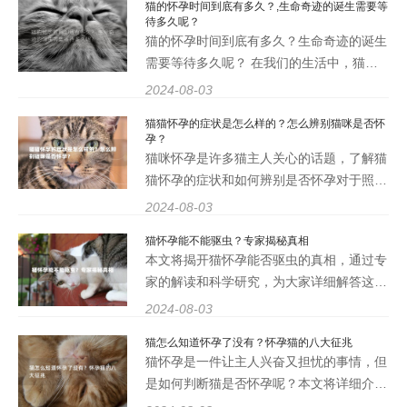
猫的怀孕时间到底有多久？,生命奇迹的诞生需要等
他明显原因，可能是怀孕的信号之一。 乳
待多久呢？
头变粉红 怀孕后，小猫咪的
猫的怀孕时间到底有多久？生命奇迹的诞生
需要等待多久呢？ 在我们的生活中，猫是
非常常见的宠物之一，它们的可爱和温顺深
2024-08-03
受人们喜爱。而作为猫主人，了解猫的怀孕
猫猫怀孕的症状是怎么样的？怎么辨别猫咪是否怀
时间以及生命奇迹的诞生过程是非常重要
孕？
的。那么，猫的怀孕时间到
猫咪怀孕是许多猫主人关心的话题，了解猫
猫怀孕的症状和如何辨别是否怀孕对于照顾
猫咪和准备迎接新生小猫都至关重要。本文
2024-08-03
将详细介绍猫猫怀孕的症状和辨别方法，帮
猫怀孕能不能驱虫？专家揭秘真相
助猫主人更好地了解和照顾他们的爱宠。 2.
本文将揭开猫怀孕能否驱虫的真相，通过专
猫猫怀孕的症
家的解读和科学研究，为大家详细解答这一
问题。将分为四个部分，分别从猫咪怀孕的
2024-08-03
过程、驱虫对猫咪的影响、怀孕猫咪的驱虫
猫怎么知道怀孕了没有？怀孕猫的八大征兆
方法以及注意事项等方面展开讨论，希望可
猫怀孕是一件让主人兴奋又担忧的事情，但
以帮助更多关心猫咪
是如何判断猫是否怀孕呢？本文将详细介绍
猫怀孕的八大征兆，帮助主人们更好地了解