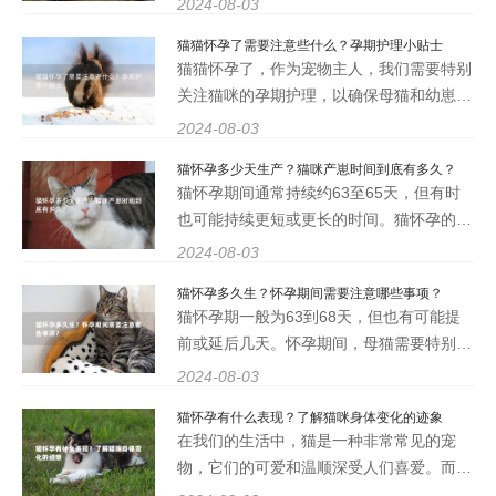
2024-08-03
猫咪的身体状况，为它们提供更好的照顾。
猫猫怀孕了需要注意些什么？孕期护理小贴士
一、乳头颜色变化 怀孕后，猫咪的乳头颜
猫猫怀孕了，作为宠物主人，我们需要特别
色会发生变化，通常会变
关注猫咪的孕期护理，以确保母猫和幼崽的
健康。孕期护理对于猫猫来说尤为重要，因
2024-08-03
为它们的身体在这段时间内会经历许多变
猫怀孕多少天生产？猫咪产崽时间到底有多久？
化。我们将探讨猫猫怀孕了需要注意些什
猫怀孕期间通常持续约63至65天，但有时
么？以及孕期护理小贴士，帮
也可能持续更短或更长的时间。猫怀孕的最
初几周，可能不会显示明显的体征，但随着
2024-08-03
怀孕的进展，一些明显的变化会逐渐显现出
猫怀孕多久生？怀孕期间需要注意哪些事项？
来。猫咪怀孕期间的体重会逐渐增加，腹部
猫怀孕期一般为63到68天，但也有可能提
会慢慢变大，乳头也会变得
前或延后几天。怀孕期间，母猫需要特别注
意饮食和环境，保持身体健康，以确保顺利
2024-08-03
分娩。 2、怀孕期间需要注意哪些事项？ 怀
猫怀孕有什么表现？了解猫咪身体变化的迹象
孕期间，母猫需要定期进行产前检查，保持
在我们的生活中，猫是一种非常常见的宠
室内环境清洁，避免感染，提供
物，它们的可爱和温顺深受人们喜爱。而作
为猫主人，了解猫咪的身体变化迹象尤为重