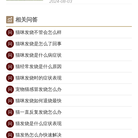
2024-08-03
要，尤其是在猫怀孕的情况下。本文将为大
家详细介绍猫怀孕的表现，帮助猫主人更好
相关问答
地照顾自己的爱猫。 1、
猫咪发烧不管会怎么样
问
猫咪发烧是怎么了回事
问
猫咪发烧是什么病症状
问
猫经常发烧是什么原因
问
猫咪发烧时的症状表现
问
宠物猫感冒发烧怎么办
问
猫咪发烧如何退烧最快
问
猫一直反复发烧怎么办
问
猫发烧是什么症状表现
问
猫发热怎么办快速解决
问