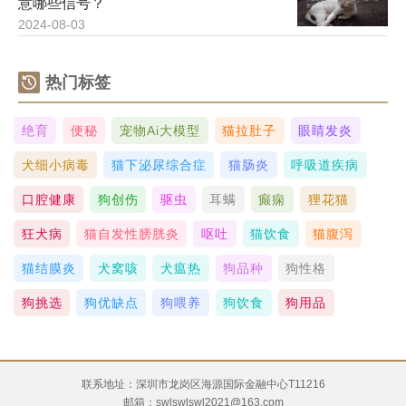
意哪些信号？
2024-08-03
热门标签
绝育
便秘
宠物ai大模型
猫拉肚子
眼睛发炎
犬细小病毒
猫下泌尿综合症
猫肠炎
呼吸道疾病
口腔健康
狗创伤
驱虫
耳螨
癫痫
狸花猫
狂犬病
猫自发性膀胱炎
呕吐
猫饮食
猫腹泻
猫结膜炎
犬窝咳
犬瘟热
狗品种
狗性格
狗挑选
狗优缺点
狗喂养
狗饮食
狗用品
联系地址：深圳市龙岗区海源国际金融中心T11216
邮箱：swlswlswl2021@163.com