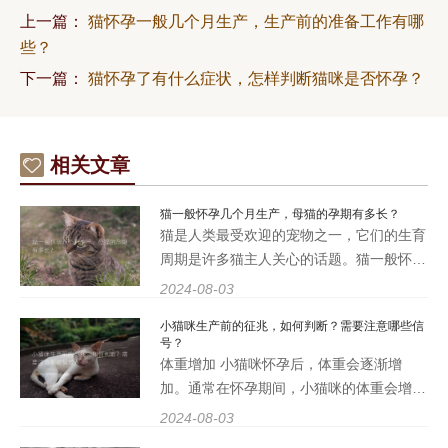
上一篇：
猫怀孕一般几个月生产，生产前的准备工作有哪
些？
下一篇：
猫怀孕了有什么症状，怎样判断猫咪是否怀孕？
相关文章
猫一般怀孕几个月生产，母猫的孕期有多长？
猫是人类最受欢迎的宠物之一，它们的生育
周期是许多猫主人关心的话题。猫一般怀孕
几个月生产，母猫的孕期有多长？这是一个
2024-08-03
常见的问题，了解猫的生育周期对于照顾母
小猫咪生产前的征兆，如何判断？需要注意哪些信
猫和幼猫至关重要。我们将深入探讨猫的怀
号？
孕和生产过程，帮助您
体重增加 小猫咪怀孕后，体重会逐渐增
加。通常在怀孕期间，小猫咪的体重会增加
20%至30%左右。可以通过定期称重来观察
2024-08-03
体重的变化，如果体重持续增加并且没有其