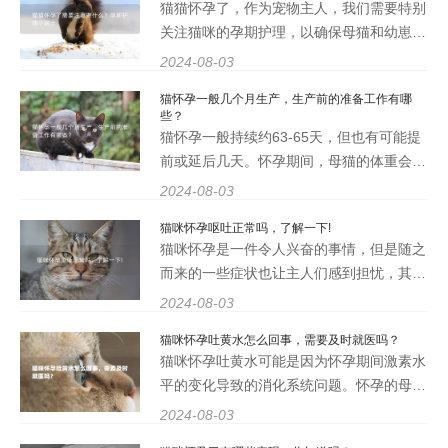
猫猫怀孕了，作为宠物主人，我们需要特别
色会发生变化，通常会变
关注猫咪的孕期护理，以确保母猫和幼崽的
健康。孕期护理对于猫猫来说尤为重要，因
2024-08-03
为它们的身体在这段时间内会经历许多变
猫怀孕一般几个月生产，生产前的准备工作有哪
化。我们将探讨猫猫怀孕了需要注意些什
些？
么？以及孕期护理小贴士，帮
猫怀孕一般持续约63-65天，但也有可能提
前或延后几天。怀孕期间，母猫的体重会逐
渐增加，乳房也会变得更加丰满。在怀孕的
2024-08-03
早期，母猫可能会出现食欲不振、呕吐等症
猫咪怀孕呕吐正常吗，了解一下!
状，这些都是正常的生理反应。 当母猫即
猫咪怀孕是一件令人兴奋的事情，但是随之
将生产时，她会寻找一个安
而来的一些症状也让主人们感到担忧，其中
包括呕吐。那么，猫咪怀孕呕吐正常吗？我
2024-08-03
们来一起了解一下这个问题。 2. 猫咪怀孕
猫咪怀孕吐黄水怎么回事，需要及时就医吗？
呕吐的原因 猫咪怀孕期间，由于激素水平
猫咪怀孕吐黄水可能是因为怀孕期间激素水
的改变和胎儿的发育，可
平的变化导致的消化系统问题。怀孕的母猫
会经历身体的一系列变化，包括消化系统的
2024-08-03
调整，这可能导致食欲下降、恶心、呕吐等