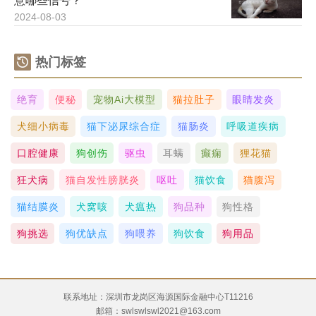
意哪些信号？
2024-08-03
热门标签
绝育
便秘
宠物ai大模型
猫拉肚子
眼睛发炎
犬细小病毒
猫下泌尿综合症
猫肠炎
呼吸道疾病
口腔健康
狗创伤
驱虫
耳螨
癫痫
狸花猫
狂犬病
猫自发性膀胱炎
呕吐
猫饮食
猫腹泻
猫结膜炎
犬窝咳
犬瘟热
狗品种
狗性格
狗挑选
狗优缺点
狗喂养
狗饮食
狗用品
联系地址：深圳市龙岗区海源国际金融中心T11216
邮箱：swlswlswl2021@163.com