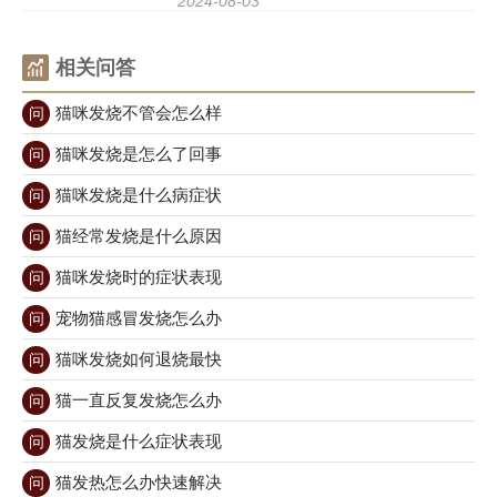
2024-08-03
素水平的变化和子宫的扩张，这些变化可能
导致一些不适症状，比如呕吐。那么，小猫
相关问答
怀孕会吐吗？接下来我们就
猫咪发烧不管会怎么样
问
猫咪发烧是怎么了回事
问
猫咪发烧是什么病症状
问
猫经常发烧是什么原因
问
猫咪发烧时的症状表现
问
宠物猫感冒发烧怎么办
问
猫咪发烧如何退烧最快
问
猫一直反复发烧怎么办
问
猫发烧是什么症状表现
问
猫发热怎么办快速解决
问