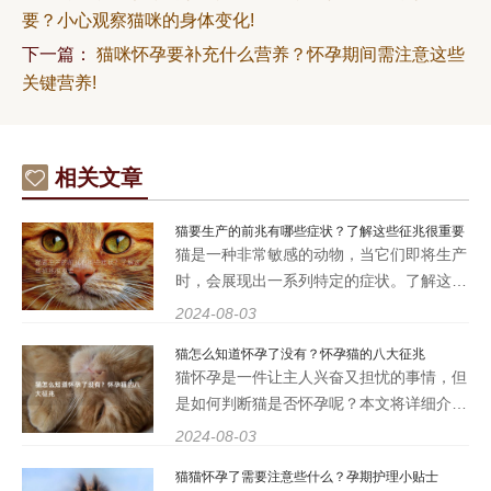
要？小心观察猫咪的身体变化!
下一篇：
猫咪怀孕要补充什么营养？怀孕期间需注意这些
关键营养!
相关文章
猫要生产的前兆有哪些症状？了解这些征兆很重要
猫是一种非常敏感的动物，当它们即将生产
时，会展现出一系列特定的症状。了解这些
征兆对于及时准备迎接新生小猫至关重要。
2024-08-03
下面我们来看看猫要生产的前兆有哪些症
猫怎么知道怀孕了没有？怀孕猫的八大征兆
状。 行为改变 猫要生产时，它们的行为会
猫怀孕是一件让主人兴奋又担忧的事情，但
发生一些明显的改变
是如何判断猫是否怀孕呢？本文将详细介绍
猫怀孕的八大征兆，帮助主人们更好地了解
2024-08-03
猫咪的身体状况，为它们提供更好的照顾。
猫猫怀孕了需要注意些什么？孕期护理小贴士
一、乳头颜色变化 怀孕后，猫咪的乳头颜