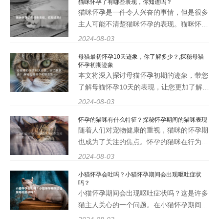
猫咪怀孕了有哪些表现，你知道吗？
症状。吐出的黄水可能是胆汁的成分，也可
猫咪怀孕是一件令人兴奋的事情，但是很多
能是消化不良引起
主人可能不清楚猫咪怀孕的表现。猫咪怀孕
的表现可以从多个方面来观察和了解，比如
2024-08-03
行为、体态、食欲等等。下面就来详细介绍
母猫最初怀孕10天迹象，你了解多少？,探秘母猫
一下猫咪怀孕了有哪些表现。 2、食欲增加
怀孕初期迹象
怀孕的猫咪通
本文将深入探讨母猫怀孕初期的迹象，带您
了解母猫怀孕10天的表现，让您更加了解母
猫的生理变化。将从母猫怀孕初期的行为变
2024-08-03
化、身体症状、饮食习惯等方面进行详细介
怀孕的猫咪有什么特征？探秘怀孕期间的猫咪表现
绍，帮助您更好地照顾孕期的母猫。如果您
随着人们对宠物健康的重视，猫咪的怀孕期
是一位爱猫人士，一
也成为了关注的焦点。怀孕的猫咪在行为、
生理和外貌上都会有一些特征，让我们一起
2024-08-03
来探秘一下吧。 1. 饮食改变 怀孕的猫咪会
小猫怀孕会吐吗？小猫怀孕期间会出现呕吐症状
出现食欲增加的情况，它们可能会更加渴望
吗？
食物，吃得更多。
小猫怀孕期间会出现呕吐症状吗？这是许多
猫主人关心的一个问题。在小猫怀孕期间，
它们的身体会经历一系列变化，其中包括激