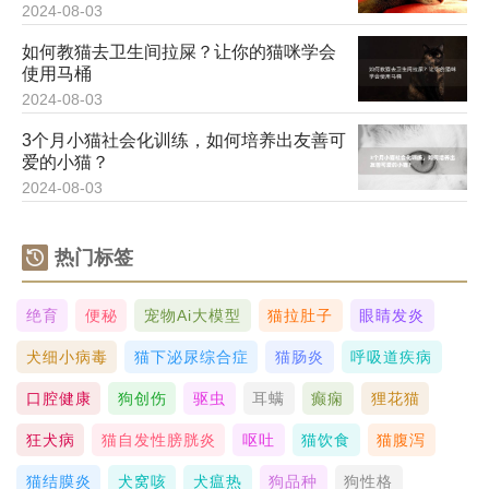
2024-08-03
如何教猫去卫生间拉屎？让你的猫咪学会
使用马桶
2024-08-03
3个月小猫社会化训练，如何培养出友善可
爱的小猫？
2024-08-03
热门标签
绝育
便秘
宠物ai大模型
猫拉肚子
眼睛发炎
犬细小病毒
猫下泌尿综合症
猫肠炎
呼吸道疾病
口腔健康
狗创伤
驱虫
耳螨
癫痫
狸花猫
狂犬病
猫自发性膀胱炎
呕吐
猫饮食
猫腹泻
猫结膜炎
犬窝咳
犬瘟热
狗品种
狗性格