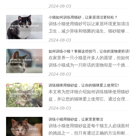
现。通过分析母猫的行为特点，我们可以更
2024-08-03
好地了解母猫与小猫之间的亲子关系，以及
小猫如何训练用猫砂，让家居清洁更轻松？
母猫如何传授生存技能给小猫。将分为四个
训练小猫使用猫砂可以让家居环境更加清洁
部分，分别从母猫的教
卫生，减少异味和细菌的滋生。猫砂能够吸
收尿液，减少尿液残留在地板或地毯上的情
2024-08-03
况，保持家居干燥。猫砂还可以固定猫的粪
如何训练小猫？掌握这些技巧，让你的宠物更听话!
便，方便清理，减少清理工作的难度和时
在家里养一只小猫是许多人的愿望，但如何
间。 如何训练小猫使用
训练小猫成为一只听话的宠物却是一个挑
战。小猫天性活泼好动，有时候会调皮捣
2024-08-03
蛋，让主人感到头疼。只要掌握正确的训练
训练猫咪用猫砂盆，让你的猫咪爱上使用它!
技巧，你的小猫也可以变得乖巧听话。本文
本文将为您详细介绍如何训练猫咪使用猫砂
将为你介绍如何训练小猫
盆，并让您的猫咪爱上使用它。通过合理的
方法和耐心的训练，您可以帮助您的猫咪养
2024-08-03
成良好的如厕习惯，避免家中出现异味和脏
训练小猫用猫砂盆，让家里更整洁
乱的情况。让我们一起来了解如何进行有效
训练小猫使用猫砂盆是每个猫主人必须面对
的猫砂盆训练吧！ 1
的挑战之一，但只有通过正确的方法和耐