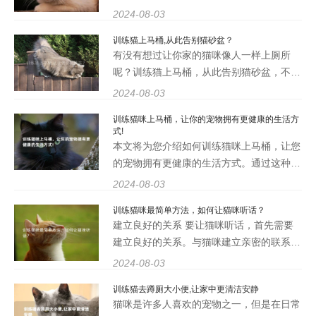
心，才能让家里保持整洁。本文将详细介绍
2024-08-03
如何训练小猫使用猫砂盆，让家里更整洁。
训练猫上马桶,从此告别猫砂盆？
2. 选择合适的猫砂盆 选择一个合适的猫砂
有没有想过让你家的猫咪像人一样上厕所
盆对于训练小猫非
呢？训练猫上马桶，从此告别猫砂盆，不仅
可以减少清理猫砂的麻烦，还能让家里更加
2024-08-03
整洁卫生。本文将介绍如何训练猫上马桶，
训练猫咪上马桶，让你的宠物拥有更健康的生活方
让你的猫咪拥有更高级的厕所体验。 2. 必
式!
备条件 要训练猫上马桶，
本文将为您介绍如何训练猫咪上马桶，让您
的宠物拥有更健康的生活方式。通过这种训
练，不仅可以减少猫砂的使用，还可以避免
2024-08-03
猫砂对环境的污染，让您的猫咪拥有更清
训练猫咪最简单方法，如何让猫咪听话？
洁、更健康的生活环境。 1. 为什么要训练
建立良好的关系 要让猫咪听话，首先需要
猫咪上马桶？ 训练猫咪
建立良好的关系。与猫咪建立亲密的联系，
让它感受到你的爱和关怀。可以通过定期给
2024-08-03
猫咪梳毛、玩耍、给予美味的食物等方式来
训练猫去蹲厕大小便,让家中更清洁安静
增进彼此之间的感情。只有建立了牢固的信
猫咪是许多人喜欢的宠物之一，但是在日常
任和亲密关系，猫