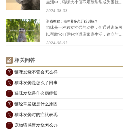
生活中，猫咪大小便不规范常常成为困扰主
人的问题。训练猫咪去蹲厕大小便，不仅可
2024-08-03
以让家中更加清洁安静，还可以提高猫咪的
训猫教程：猫咪养多久开始训练？
生活质量，减少主人的麻烦。本文将介绍一
猫咪是一种独立性强的动物，但通过训练可
些训练猫咪去蹲厕大小
以帮助它们更好地适应家庭生活，建立与主
人之间更好的沟通和互动。训练可以帮助猫
2024-08-03
咪养成良好的行为习惯，减少破坏家具和其
他物品的可能性，还可以提高猫咪的智力和
相关问答
活力。 猫咪养多久
猫咪发烧不管会怎么样
问
猫咪发烧是怎么了回事
问
猫咪发烧是什么病症状
问
猫经常发烧是什么原因
问
猫咪发烧时的症状表现
问
宠物猫感冒发烧怎么办
问