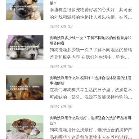
候？
并提供一些实
泰迪狗是很多宠物爱好者的心头好，其可爱
的外貌和温顺的性格让人难以抗拒。在养护
泰迪狗的过程中，剪胎毛是一个不可忽视的
2024-08-03
重要环节。那么，泰迪狗几个月可以剪胎
狗狗洗澡多少钱一次？了解不同地区的价格差异和
毛，最佳剪毛时间是什么时候？这篇将为您
服务内容
详细解答这个问题，帮助您
狗狗洗澡多少钱一次？了解不同地区的价格
差异和服务内容 在我们的生活中，狗狗不
仅仅是宠物，更是家庭的一部分。它们用忠
2024-09-06
诚和快乐陪伴着我们，而我们也希望给它们
狗狗洗澡用什么沐浴露好？选择合适沐浴露的注意
最好的照顾。洗澡作为狗狗日常护理的重要
事项解析
环节，不仅能保持它们
在我们与狗狗共享生活的日子里，洗澡是不
可或缺的一部分。洗澡不仅能保持狗狗的清
洁，还能促进它们的健康。选择合适的狗狗
2024-09-06
沐浴露却是许多养犬人士面临的一大挑战。
狗狗洗澡用什么洗最好，选择适合的洗护产品有哪
市场上种类繁多的沐浴露让人眼花缭乱，如
些？
何才能为我们的毛
狗狗洗澡用什么洗最好，选择适合的洗护产
品有哪些？这是每位宠物主人在养狗过程中