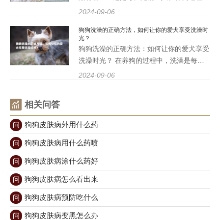
必须面对的重要问题。洗澡不仅是保持狗狗
2024-09-06
清洁的重要环节，更是促进其健康的一种方
狗狗洗澡的正确方法，如何让你的爱犬享受洗澡时
式。选择合适的洗护产品能够有效地清洁狗
光？
狗的皮肤和毛发，同
狗狗洗澡的正确方法：如何让你的爱犬享受
洗澡时光？ 在养狗的过程中，洗澡是每位
狗主人都无法避免的任务。很多狗狗对于洗
2024-09-06
澡的反应各异，有些狗狗可能会表现得十分
兴奋，而有些则显得十分抗拒。那么，如何
相关问答
让你的爱犬享受洗澡时光
狗狗皮肤病外用什么药
问
狗狗皮肤病用什么药喷
问
狗狗皮肤病涂什么药好
问
狗狗皮肤病怎么看出来
问
狗狗皮肤病预防吃什么
问
狗狗皮肤病变黑怎么办
问