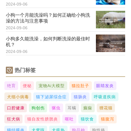
2024-09-06
小狗一个月能洗澡吗？如何正确给小狗洗
澡的方法与注意事项
2024-09-06
小狗多久能洗澡，如何判断洗澡的最佳时
机？
2024-09-06
热门标签
绝育
便秘
宠物ai大模型
猫拉肚子
眼睛发炎
犬细小病毒
猫下泌尿综合症
猫肠炎
呼吸道疾病
口腔健康
狗创伤
驱虫
耳螨
癫痫
狸花猫
狂犬病
猫自发性膀胱炎
呕吐
猫饮食
猫腹泻
猫结膜炎
犬窝咳
犬瘟热
狗品种
狗性格