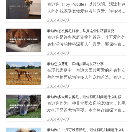
泰迪狗（Toy Poodle）以其聪明、活泼和迷
必要性及其对健康和
人的外貌深受宠物爱好者的喜爱。许多潜在
的泰迪狗主人都会问一个共同的问题：泰迪
2024-08-03
狗掉毛吗，如何有效减少掉毛现象？本文将
泰迪狗怎么剪毛好看，掌握这些技巧很重要
详细解答这个问题，并提供多种方法来帮助
泰迪狗是许多家庭宠物的首选，其可爱的外
您减少泰迪狗的掉毛现象
表和活泼的性格深受人们喜爱。要保持泰迪
狗的美丽外观，定期的剪毛是必不可少的。
2024-08-03
泰迪狗怎么剪毛好看，掌握这些技巧很重
泰迪怎么剪毛，详细步骤与技巧分享
要。本文将从多个方面详细阐述如何为泰迪
在现代家庭中，泰迪犬因其可爱的外表和友
狗剪毛，使其看起来更
善的性格而成为许多人的宠物首选。泰迪犬
的毛发需要定期修剪和护理，以保持其健康
2024-08-03
和美观。本文将详细介绍泰迪怎么剪毛，分
泰迪狗多大可以剪毛，最佳剪毛时间是什么时候
享具体步骤与技巧，帮助宠物主人更好地照
泰迪狗作为一种非常受欢迎的宠物犬，其毛
顾他们的爱犬。 泰
发护理显得尤为重要。本文将详细探讨泰迪
狗多大可以剪毛以及最佳剪毛时间是什么时
2024-08-03
候。通过对泰迪狗毛发生长周期的了解，我
泰迪狗几个月可以剪胎毛，最佳剪毛时间是什么时
们将揭示泰迪狗在不同年龄段的剪毛需求，